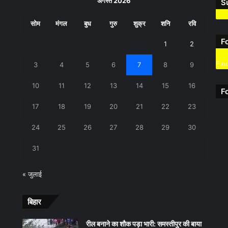
अगस्त 2026
S
सोम
मंगल
बुध
गुरु
शुक्र
शनि
रवि
F
1
2
Fin
3
4
5
6
7
8
9
10
11
12
13
14
15
16
F
17
18
19
20
21
22
23
24
25
26
27
28
29
30
31
« जुलाई
बिहार
रील बनाने का शौक पड़ा भारी: समस्तीपुर की बाया