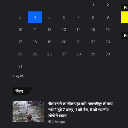
1
2
F
3
4
5
6
7
8
9
10
11
12
13
14
15
16
F
17
18
19
20
21
22
23
24
25
26
27
28
29
30
31
« जुलाई
बिहार
रील बनाने का शौक पड़ा भारी: समस्तीपुर की बाया
नदी में डूबे 7 छात्र, 1 की मौत, 6 को स्थानीय
लोगों ने बचाया
3 दिन ago