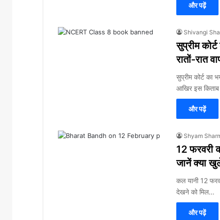
और पढ़ें
Shivangi Sh
सुप्रीम को
रातों-रात वा
सुप्रीम कोर्ट क
आखिर इस किताब
और पढ़ें
Shyam Shar
12 फरवरी को
जानें क्या खु
कल यानी 12 फरवरी
देखने को मिल…
और पढ़ें