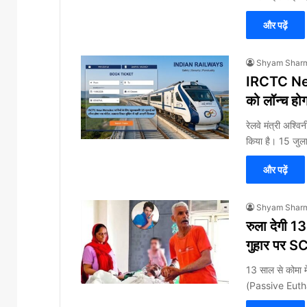
और पढ़ें
Shyam Shar
IRCTC New 
को लॉन्च होग
रेलवे मंत्री अश
किया है। 15 जुल
और पढ़ें
Shyam Shar
रुला देगी 13
गुहार पर SC न
13 साल से कोमा में
(Passive Eut