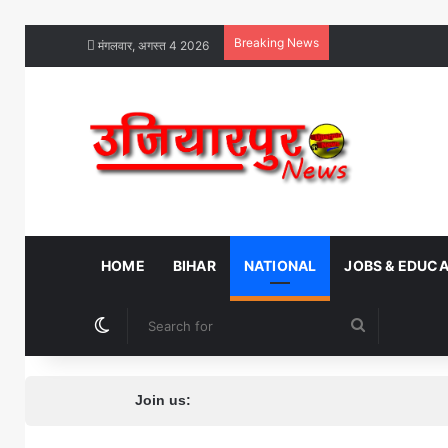
Breaking News
मंगलवार, अगस्त 4 2026
HOME
BIHAR
NATIONAL
JOBS & EDUC
Switch skin
Search
for
Join us: