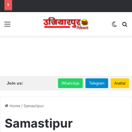
Menu
Switch
S
Join us:
WhatsApp
Telegram
Arattai
Home
/
Samastipur
Samastipur