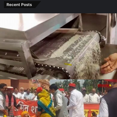
Sharma
इन राशियों
करेंगे बड़ा
Recent Posts
के लोग रहें
बदलाव
सावधान