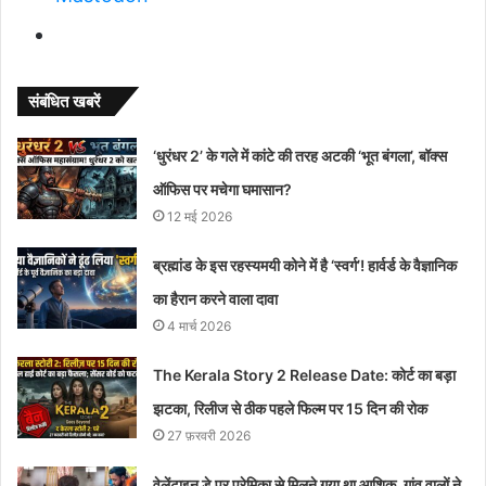
संबंधित खबरें
‘धुरंधर 2’ के गले में कांटे की तरह अटकी ‘भूत बंगला’, बॉक्स
ऑफिस पर मचेगा घमासान?
12 मई 2026
ब्रह्मांड के इस रहस्यमयी कोने में है ‘स्वर्ग’! हार्वर्ड के वैज्ञानिक
का हैरान करने वाला दावा
4 मार्च 2026
The Kerala Story 2 Release Date: कोर्ट का बड़ा
झटका, रिलीज से ठीक पहले फिल्म पर 15 दिन की रोक
27 फ़रवरी 2026
वेलेंटाइन डे पर प्रेमिका से मिलने गया था आशिक, गांव वालों ने