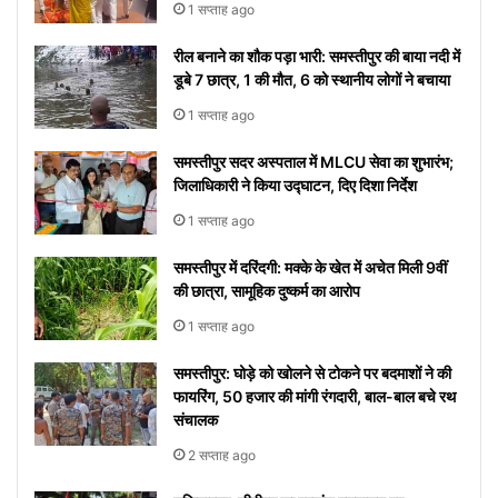
1 सप्ताह ago
टिप्स
रोक
शुरू
सोशल
नहीं
होगा
मीडिया
रील बनाने का शौक पड़ा भारी: समस्तीपुर की बाया नदी में
पाएंगे
पर हुआ
डूबे 7 छात्र, 1 की मौत, 6 को स्थानीय लोगों ने बचाया
वाइरल
1 सप्ताह ago
समस्तीपुर सदर अस्पताल में MLCU सेवा का शुभारंभ;
जिलाधिकारी ने किया उद्घाटन, दिए दिशा निर्देश
1 सप्ताह ago
समस्तीपुर में दरिंदगी: मक्के के खेत में अचेत मिली 9वीं
की छात्रा, सामूहिक दुष्कर्म का आरोप
1 सप्ताह ago
समस्तीपुर: घोड़े को खोलने से टोकने पर बदमाशों ने की
फायरिंग, 50 हजार की मांगी रंगदारी, बाल-बाल बचे रथ
संचालक
2 सप्ताह ago