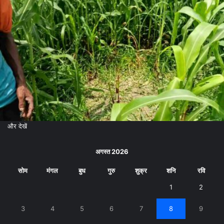
और देखें
अगस्त 2026
सोम
मंगल
बुध
गुरु
शुक्र
शनि
रवि
1
2
3
4
5
6
7
8
9