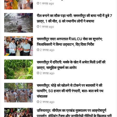
नहीं
होगा
मीडिया
1 सप्ताह ago
पाएंगे
पर हुआ
वाइरल
रील बनाने का शौक पड़ा भारी: समस्तीपुर की बाया नदी में डूबे 7
छात्र, 1 की मौत, 6 को स्थानीय लोगों ने बचाया
1 सप्ताह ago
समस्तीपुर सदर अस्पताल में MLCU सेवा का शुभारंभ;
जिलाधिकारी ने किया उद्घाटन, दिए दिशा निर्देश
2 सप्ताह ago
समस्तीपुर में दरिंदगी: मक्के के खेत में अचेत मिली 9वीं की
छात्रा, सामूहिक दुष्कर्म का आरोप
2 सप्ताह ago
समस्तीपुर: घोड़े को खोलने से टोकने पर बदमाशों ने की
फायरिंग, 50 हजार की मांगी रंगदारी, बाल-बाल बचे रथ
संचालक
2 सप्ताह ago
उजियारपुर: सीपीएम का प्रखंड मुख्यालय पर आक्रोशपूर्ण
प्रदर्शन, होल्डिंग टैक्स और जनविरोधी नीतियों के खिलाफ भरी