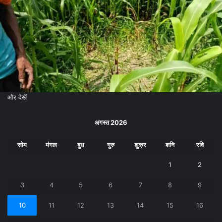
और देखें
अगस्त 2026
सोम
मंगल
बुध
गुरु
शुक्र
शनि
रवि
1
2
3
4
5
6
7
8
9
10
11
12
13
14
15
16