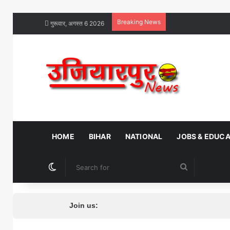
Breaking News
गुरूवार, अगस्त 6 2026
HOME
BIHAR
NATIONAL
JOBS & EDUC
Switch skin
Search
for
Join us: