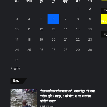
सोम
मंगल
बुध
गुरु
शुक्र
शनि
रवि
1
2
F
3
4
5
6
7
8
9
Fin
10
11
12
13
14
15
16
F
17
18
19
20
21
22
23
24
25
26
27
28
29
30
31
« जुलाई
बिहार
रील बनाने का शौक पड़ा भारी: समस्तीपुर की बाया
नदी में डूबे 7 छात्र, 1 की मौत, 6 को स्थानीय
लोगों ने बचाया
6 दिन ago