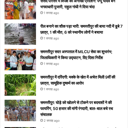
संसद परिसर में विपक्ष का अनोखा प्रदर्शन: पप्पू यादव बने
टिप्स
रोक
शुरू
सोशल
भगवाधारी पुजारी, राहुल गांधी ने दिया चंदा
नहीं
होगा
मीडिया
1 सप्ताह ago
पाएंगे
पर हुआ
वाइरल
रील बनाने का शौक पड़ा भारी: समस्तीपुर की बाया नदी में डूबे 7
छात्र, 1 की मौत, 6 को स्थानीय लोगों ने बचाया
1 सप्ताह ago
समस्तीपुर सदर अस्पताल में MLCU सेवा का शुभारंभ;
जिलाधिकारी ने किया उद्घाटन, दिए दिशा निर्देश
1 सप्ताह ago
समस्तीपुर में दरिंदगी: मक्के के खेत में अचेत मिली 9वीं की
छात्रा, सामूहिक दुष्कर्म का आरोप
1 सप्ताह ago
समस्तीपुर: घोड़े को खोलने से टोकने पर बदमाशों ने की
फायरिंग, 50 हजार की मांगी रंगदारी, बाल-बाल बचे रथ
संचालक
2 सप्ताह ago