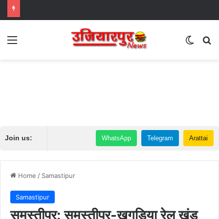
Menu
Switch
Se
Join us:
WhatsApp
Telegram
Arattai
Home
/
Samastipur
Samastipur
समस्तीपुर: समस्तीपुर-खगड़िया रेल खंड