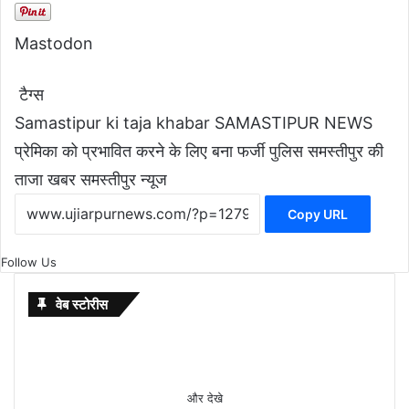
Mastodon
टैग्स
Samastipur ki taja khabar
SAMASTIPUR NEWS
प्रेमिका को प्रभावित करने के लिए बना फर्जी पुलिस
समस्तीपुर की
ताजा खबर
समस्तीपुर न्यूज
Copy URL
Follow Us
वेब स्टोरीस
Budget 2026
7 ways
khakee
10 Lines
International
Saraswati
chandrayaan-
10 Lucky
अंजली
Anjali
सावधान!
इस वर्ष
anand
holi pr
20 और
Wedding
नहीं रही
Surya
Gandhi
M से
Expectations:
to
the
on Maha
Mother
puja का शुभ
3 lander
Hindu
अरोरा
Arora
तरबूज
मंगला
raaj
nibandh
शहरों में शुरू
viral
अब इस
Grahan
Jayanti
शुरु
और देखे