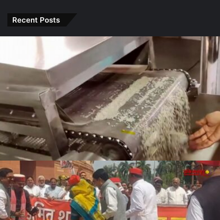
Tunisha
अजीब योग,
जीवन में
हुआ वाइरल
Sharma
इन राशियों
करेंगे बड़ा
Recent Posts
के लोग रहें
बदलाव
सावधान