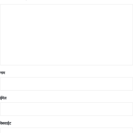
टि
प्प
णी
*
नाम
ईमेल
वेबसाईट