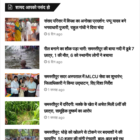
जीवन के
अपने
को
यहां
“दिल दे
आ रहा तो
वेडिंग पिक्स
Sharma
राशियों के
करेंगे बड़ा
नाम
शायद आपको पसंद हो
लिए अपनाएं
आप
मिलता है
देखें
दिया है”
यहां देखें
लोग रहें
बदलाव
और
ये आसान
को
निमंत्रण
कब से
रातोंरात
सावधान
मीनिंग
संसद परिसर में विपक्ष का अनोखा प्रदर्शन: पप्पू यादव बने
टिप्स
रोक
शुरू
सोशल
भगवाधारी पुजारी, राहुल गांधी ने दिया चंदा
नहीं
होगा
मीडिया
6 दिन ago
पाएंगे
पर हुआ
वाइरल
रील बनाने का शौक पड़ा भारी: समस्तीपुर की बाया नदी में डूबे 7
छात्र, 1 की मौत, 6 को स्थानीय लोगों ने बचाया
6 दिन ago
समस्तीपुर सदर अस्पताल में MLCU सेवा का शुभारंभ;
जिलाधिकारी ने किया उद्घाटन, दिए दिशा निर्देश
1 सप्ताह ago
समस्तीपुर में दरिंदगी: मक्के के खेत में अचेत मिली 9वीं की
छात्रा, सामूहिक दुष्कर्म का आरोप
1 सप्ताह ago
समस्तीपुर: घोड़े को खोलने से टोकने पर बदमाशों ने की
फायरिंग, 50 हजार की मांगी रंगदारी, बाल-बाल बचे रथ