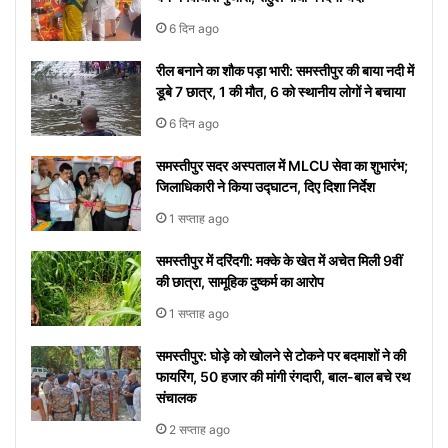
ये आसान
को
निमंत्रण
कब से
रातोंरात
सावधान
मीनिंग
टिप्स
रोक
शुरू
सोशल
6 दिन ago
नहीं
होगा
मीडिया
रील बनाने का शौक पड़ा भारी: समस्तीपुर की बाया नदी में
पाएंगे
पर हुआ
डूबे 7 छात्र, 1 की मौत, 6 को स्थानीय लोगों ने बचाया
वाइरल
6 दिन ago
समस्तीपुर सदर अस्पताल में MLCU सेवा का शुभारंभ;
जिलाधिकारी ने किया उद्घाटन, दिए दिशा निर्देश
1 सप्ताह ago
समस्तीपुर में दरिंदगी: मक्के के खेत में अचेत मिली 9वीं
की छात्रा, सामूहिक दुष्कर्म का आरोप
1 सप्ताह ago
समस्तीपुर: घोड़े को खोलने से टोकने पर बदमाशों ने की
फायरिंग, 50 हजार की मांगी रंगदारी, बाल-बाल बचे रथ
संचालक
2 सप्ताह ago