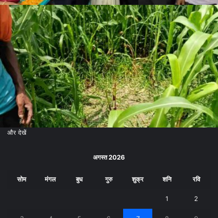
और देखें
अगस्त 2026
सोम
मंगल
बुध
गुरु
शुक्र
शनि
रवि
1
2