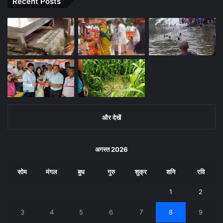
Recent Posts
के लोग रहें
बदलाव
सावधान
और देखें
अगस्त 2026
सोम
मंगल
बुध
गुरु
शुक्र
शनि
रवि
1
2
3
4
5
6
7
8
9