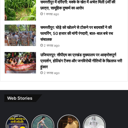
समस्तीपुर में दरिंदगी: मक्के के खेत में अचेत मिली 9वीं की
छात्रा, सामूहिक दुष्कर्म का आरोप
1 सप्ताह ago
समस्तीपुर: घोड़े को खोलने से टोकने पर बदमाशों ने की
फायरिंग, 50 हजार की मांगी रंगदारी, बाल-बाल बचे रथ
संचालक
2 सप्ताह ago
उजियारपुर: सीपीएम का प्रखंड मुख्यालय पर आक्रोशपूर्ण
प्रदर्शन, होल्डिंग टैक्स और जनविरोधी नीतियों के खिलाफ भरी
हुंकार
2 सप्ताह ago
Web Stories
Budget
7 ways
khakee
10 Lines
2026
to
the
on Maha