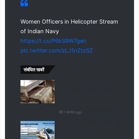
Women Officers in Helicopter Stream
of Indian Navy
https://t.co/P6kS9W7gen
pic.twitter.com/zLJ1nZtzSZ
संबंधित खबरें
सरकारी राशन और मिड-डे मील का ‘मोटा
चावल’: प्लास्टिक या पोषण का खजाना?
जानिए फोर्टिफाइड राइस का पूरा सच
1 सप्ताह ago
IRCTC New Website: यात्रियों
के लिए खुशखबरी! 15 जुलाई को लॉन्च