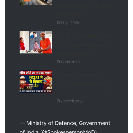
होगा नया पोर्टल, तत्काल टिकट बुकिंग में
नहीं आएगी दिक्कत
11 जून 2026
रुला देगी 13 साल से कोमा में पड़े हरीश
की कहानी, माता-पिता की गुहार पर SC
ने दी इच्छामृत्यु की मंजूरी
12 मार्च 2026
सुप्रीम कोर्ट का भयंकर एक्शन!
NCERT की इस किताब पर लगा बैन,
रातों-रात वापस मंगवाई गईं सभी कॉपियां
26 फ़रवरी 2026
— Ministry of Defence, Government
of India (@SpokespersonMoD)