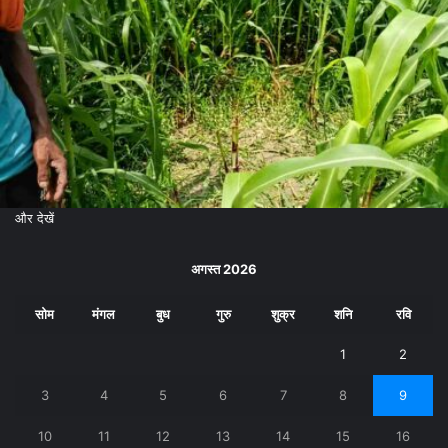
और देखें
अगस्त 2026
सोम
मंगल
बुध
गुरु
शुक्र
शनि
रवि
1
2
3
4
5
6
7
8
9
10
11
12
13
14
15
16