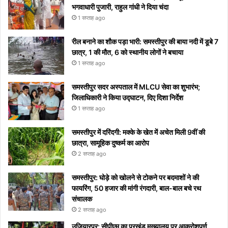
टिप्स
रोक
शुरू
सोशल
भगवाधारी पुजारी, राहुल गांधी ने दिया चंदा
नहीं
होगा
मीडिया
1 सप्ताह ago
पाएंगे
पर हुआ
वाइरल
रील बनाने का शौक पड़ा भारी: समस्तीपुर की बाया नदी में डूबे 7
छात्र, 1 की मौत, 6 को स्थानीय लोगों ने बचाया
1 सप्ताह ago
समस्तीपुर सदर अस्पताल में MLCU सेवा का शुभारंभ;
जिलाधिकारी ने किया उद्घाटन, दिए दिशा निर्देश
1 सप्ताह ago
समस्तीपुर में दरिंदगी: मक्के के खेत में अचेत मिली 9वीं की
छात्रा, सामूहिक दुष्कर्म का आरोप
2 सप्ताह ago
समस्तीपुर: घोड़े को खोलने से टोकने पर बदमाशों ने की
फायरिंग, 50 हजार की मांगी रंगदारी, बाल-बाल बचे रथ
संचालक
2 सप्ताह ago
उजियारपुर: सीपीएम का प्रखंड मुख्यालय पर आक्रोशपूर्ण