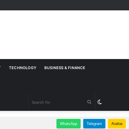
T
TECHNOLOGY
BUSINESS & FINANCE
Search
Switch
for
skin
WhatsApp
Telegram
Arattai