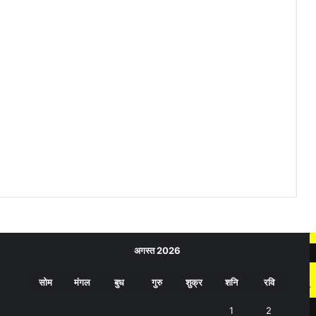
अगस्त 2026
सोम
मंगल
बुध
गुरु
शुक्र
शनि
रवि
1
2