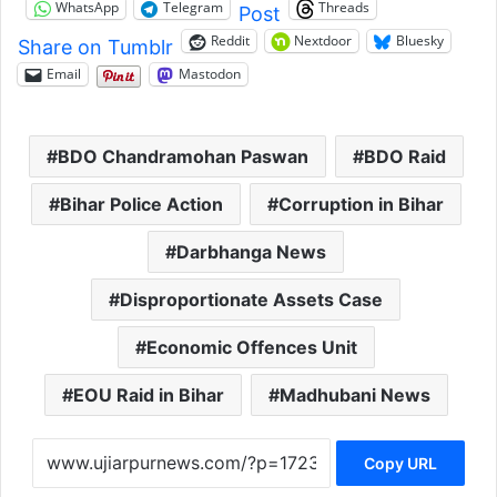
WhatsApp
Telegram
Threads
Post
Reddit
Nextdoor
Bluesky
Share on Tumblr
Email
Mastodon
BDO Chandramohan Paswan
BDO Raid
Bihar Police Action
Corruption in Bihar
Darbhanga News
Disproportionate Assets Case
Economic Offences Unit
EOU Raid in Bihar
Madhubani News
Copy URL