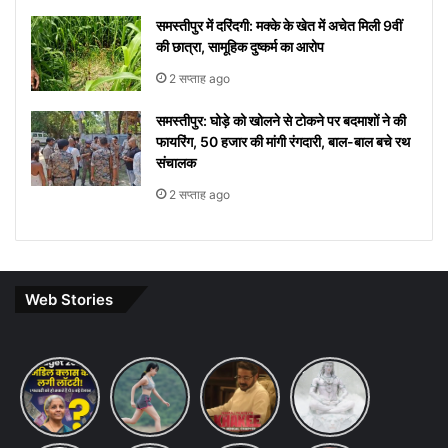
समस्तीपुर में दरिंदगी: मक्के के खेत में अचेत मिली 9वीं
की छात्रा, सामूहिक दुष्कर्म का आरोप
2 सप्ताह ago
समस्तीपुर: घोड़े को खोलने से टोकने पर बदमाशों ने की
फायरिंग, 50 हजार की मांगी रंगदारी, बाल-बाल बचे रथ
संचालक
2 सप्ताह ago
Web Stories
Budget
7 ways
khakee
10 Lines
2026
to
the
on Maha
Expectations:
maintain
bengal
Shivratri
Income
a
chapter
in Hindi
Tax Slab
healthy
review