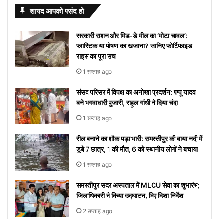
स्वस्थ और
कब और क्यों
ये खुलासा
Starting
देखने
तिल
इन
मनाया
करते हुए
चाहते है
शहर में हुआ
मल्होत्रा ​​की
अभिनेत्री
का अजीब
आपके
का
शायद आपको पसंद हो
खुशहाल
मनाया जाता है?
with S
से
दिखाई देगा
बीमारियों
जाएगा,
गाना
और नही
या नहीं
अनदेखी हॉट
Tunisha
योग, इन
जीवन में
लेटेस्ट
जीवन के
अपने
को
यहां
“दिल दे
आ रहा तो
वेडिंग पिक्स
Sharma
राशियों के
करेंगे बड़ा
नाम
सरकारी राशन और मिड-डे मील का ‘मोटा चावल’:
लिए अपनाएं
आप
मिलता है
देखें
दिया है”
यहां देखें
लोग रहें
बदलाव
और
प्लास्टिक या पोषण का खजाना? जानिए फोर्टिफाइड
ये आसान
को
निमंत्रण
कब से
रातोंरात
सावधान
मीनिंग
राइस का पूरा सच
टिप्स
रोक
शुरू
सोशल
1 सप्ताह ago
नहीं
होगा
मीडिया
पाएंगे
पर हुआ
संसद परिसर में विपक्ष का अनोखा प्रदर्शन: पप्पू यादव
वाइरल
बने भगवाधारी पुजारी, राहुल गांधी ने दिया चंदा
1 सप्ताह ago
रील बनाने का शौक पड़ा भारी: समस्तीपुर की बाया नदी में
डूबे 7 छात्र, 1 की मौत, 6 को स्थानीय लोगों ने बचाया
1 सप्ताह ago
समस्तीपुर सदर अस्पताल में MLCU सेवा का शुभारंभ;
जिलाधिकारी ने किया उद्घाटन, दिए दिशा निर्देश
2 सप्ताह ago