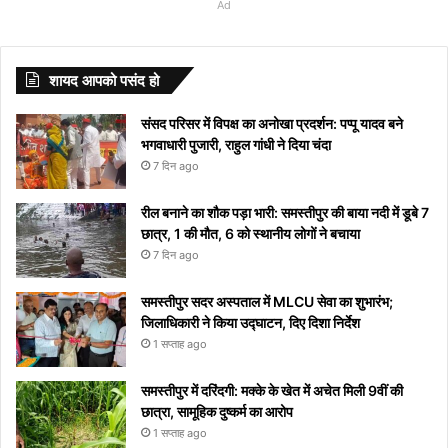
Commission
lifestyle:
मातृभाषा दिवस
सतह के बारे में हुआ
meanings
जिसे
देखे एक
पीने से
तक
का ब्रश
लिखना
देखे आपके
और सिद्धार्थ
-2’ की
व ग्रहों
विचार
गर्ल
Ad
स्वस्थ और
कब और क्यों
ये खुलासा
Starting
देखने
तिल
इन
मनाया
करते हुए
चाहते है
शहर में हुआ
मल्होत्रा ​​की
अभिनेत्री
का अजीब
आपके
का
खुशहाल
मनाया जाता है?
with S
से
दिखाई देगा
बीमारियों
जाएगा,
गाना
और नही
या नहीं
अनदेखी हॉट
Tunisha
योग, इन
जीवन में
लेटेस्ट
जीवन के
अपने
को
यहां
“दिल दे
आ रहा तो
वेडिंग पिक्स
Sharma
राशियों के
करेंगे बड़ा
नाम
शायद आपको पसंद हो
लिए अपनाएं
आप
मिलता है
देखें
दिया है”
यहां देखें
लोग रहें
बदलाव
और
ये आसान
को
निमंत्रण
कब से
रातोंरात
सावधान
मीनिंग
संसद परिसर में विपक्ष का अनोखा प्रदर्शन: पप्पू यादव बने
टिप्स
रोक
शुरू
सोशल
भगवाधारी पुजारी, राहुल गांधी ने दिया चंदा
नहीं
होगा
मीडिया
7 दिन ago
पाएंगे
पर हुआ
वाइरल
रील बनाने का शौक पड़ा भारी: समस्तीपुर की बाया नदी में डूबे 7
छात्र, 1 की मौत, 6 को स्थानीय लोगों ने बचाया
7 दिन ago
समस्तीपुर सदर अस्पताल में MLCU सेवा का शुभारंभ;
जिलाधिकारी ने किया उद्घाटन, दिए दिशा निर्देश
1 सप्ताह ago
समस्तीपुर में दरिंदगी: मक्के के खेत में अचेत मिली 9वीं की
छात्रा, सामूहिक दुष्कर्म का आरोप
1 सप्ताह ago