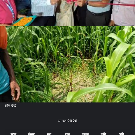
और देखें
अगस्त 2026
सोम
मंगल
बुध
गुरु
शुक्र
शनि
रवि