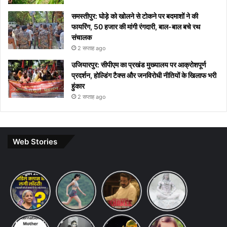
समस्तीपुर: घोड़े को खोलने से टोकने पर बदमाशों ने की
फायरिंग, 50 हजार की मांगी रंगदारी, बाल-बाल बचे रथ
संचालक
2 सप्ताह ago
उजियारपुर: सीपीएम का प्रखंड मुख्यालय पर आक्रोशपूर्ण
प्रदर्शन, होल्डिंग टैक्स और जनविरोधी नीतियों के खिलाफ भरी
हुंकार
2 सप्ताह ago
Web Stories
Budget
7 ways
khakee
10 Lines
2026
to
the
on Maha
Expectations:
maintain
bengal
Shivratri
Income
a
chapter
in Hindi
Tax Slab
healthy
review
International
Saraswati
chandrayaan-
10
Change
lifestyle: