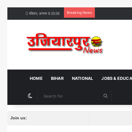
Breaking News
रविवार, अगस्त 9 2026
HOME
BIHAR
NATIONAL
JOBS & EDUC
Switch skin
Search
for
Join us: