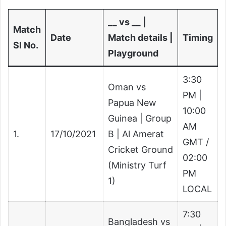
__ vs __ |
Match
Date
Match details |
Timing
Sl No.
Playground
3:30
Oman vs
PM |
Papua New
10:00
Guinea | Group
AM
1.
17/10/2021
B | Al Amerat
GMT /
Cricket Ground
02:00
(Ministry Turf
PM
1)
LOCAL
7:30
Bangladesh vs