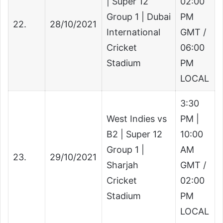
| Super 12
02:00
Group 1 | Dubai
PM
22.
28/10/2021
International
GMT /
Cricket
06:00
Stadium
PM
LOCAL
3:30
West Indies vs
PM |
B2 | Super 12
10:00
Group 1 |
AM
23.
29/10/2021
Sharjah
GMT /
Cricket
02:00
Stadium
PM
LOCAL