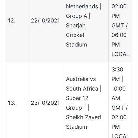
Netherlands |
02:00
Group A |
PM
12.
22/10/2021
Sharjah
GMT /
Cricket
06:00
Stadium
PM
LOCAL
3:30
Australia vs
PM |
South Africa |
10:00
Super 12
AM
13.
23/10/2021
Group 1 |
GMT /
Sheikh Zayed
02:00
Stadium
PM
LOCAL