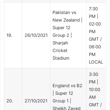
7:30
Pakistan vs
PM |
New Zealand |
02:00
Super 12
PM
19.
26/10/2021
Group 2 |
GMT /
Sharjah
06:00
Cricket
PM
Stadium
LOCAL
3:30
PM |
England vs B2
10:00
| Super 12
AM
20.
27/10/2021
Group 1 |
GMT /
Sheikh Zayed