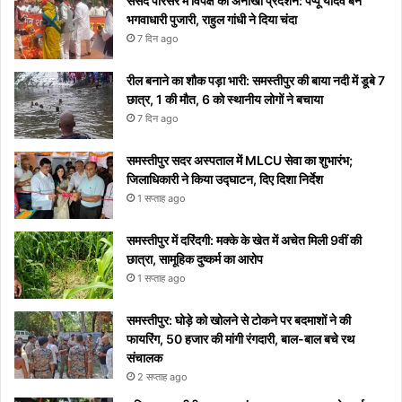
संसद परिसर में विपक्ष का अनोखा प्रदर्शन: पप्पू यादव बने
टिप्स
रोक
शुरू
सोशल
भगवाधारी पुजारी, राहुल गांधी ने दिया चंदा
नहीं
होगा
मीडिया
7 दिन ago
पाएंगे
पर हुआ
वाइरल
रील बनाने का शौक पड़ा भारी: समस्तीपुर की बाया नदी में डूबे 7
छात्र, 1 की मौत, 6 को स्थानीय लोगों ने बचाया
7 दिन ago
समस्तीपुर सदर अस्पताल में MLCU सेवा का शुभारंभ;
जिलाधिकारी ने किया उद्घाटन, दिए दिशा निर्देश
1 सप्ताह ago
समस्तीपुर में दरिंदगी: मक्के के खेत में अचेत मिली 9वीं की
छात्रा, सामूहिक दुष्कर्म का आरोप
1 सप्ताह ago
समस्तीपुर: घोड़े को खोलने से टोकने पर बदमाशों ने की
फायरिंग, 50 हजार की मांगी रंगदारी, बाल-बाल बचे रथ
संचालक
2 सप्ताह ago