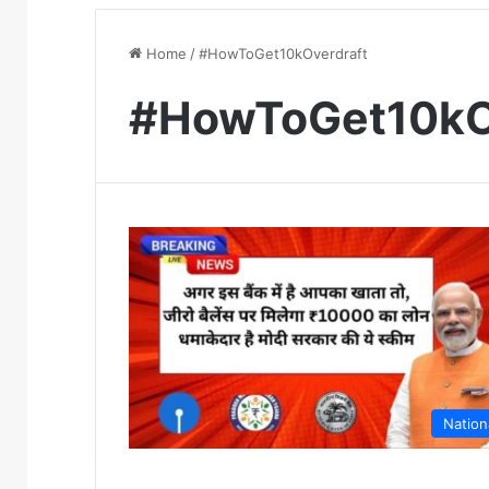
Home
/
#HowToGet10kOverdraft
#HowToGet10kO
Nation