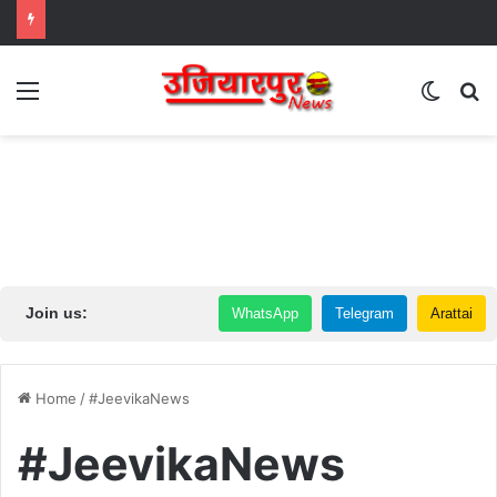
Menu
Switch
S
Join us:
WhatsApp
Telegram
Arattai
Home
/
#JeevikaNews
#JeevikaNews