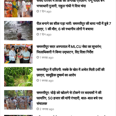
संसद परिसर में विपक्ष का अनोखा प्रदर्शन: पप्पू यादव बने
टिप्स
रोक
शुरू
सोशल
भगवाधारी पुजारी, राहुल गांधी ने दिया चंदा
नहीं
होगा
मीडिया
7 दिन ago
पाएंगे
पर हुआ
वाइरल
रील बनाने का शौक पड़ा भारी: समस्तीपुर की बाया नदी में डूबे 7
छात्र, 1 की मौत, 6 को स्थानीय लोगों ने बचाया
7 दिन ago
समस्तीपुर सदर अस्पताल में MLCU सेवा का शुभारंभ;
जिलाधिकारी ने किया उद्घाटन, दिए दिशा निर्देश
1 सप्ताह ago
समस्तीपुर में दरिंदगी: मक्के के खेत में अचेत मिली 9वीं की
छात्रा, सामूहिक दुष्कर्म का आरोप
1 सप्ताह ago
समस्तीपुर: घोड़े को खोलने से टोकने पर बदमाशों ने की
फायरिंग, 50 हजार की मांगी रंगदारी, बाल-बाल बचे रथ
संचालक
2 सप्ताह ago