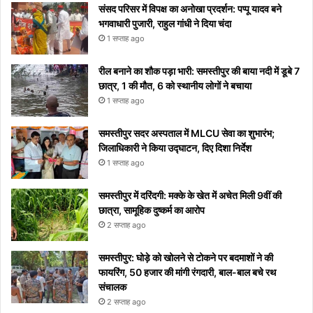
ये आसान
को
निमंत्रण
कब से
रातोंरात
सावधान
मीनिंग
संसद परिसर में विपक्ष का अनोखा प्रदर्शन: पप्पू यादव बने
टिप्स
रोक
शुरू
सोशल
भगवाधारी पुजारी, राहुल गांधी ने दिया चंदा
नहीं
होगा
मीडिया
1 सप्ताह ago
पाएंगे
पर हुआ
वाइरल
रील बनाने का शौक पड़ा भारी: समस्तीपुर की बाया नदी में डूबे 7
छात्र, 1 की मौत, 6 को स्थानीय लोगों ने बचाया
1 सप्ताह ago
समस्तीपुर सदर अस्पताल में MLCU सेवा का शुभारंभ;
जिलाधिकारी ने किया उद्घाटन, दिए दिशा निर्देश
1 सप्ताह ago
समस्तीपुर में दरिंदगी: मक्के के खेत में अचेत मिली 9वीं की
छात्रा, सामूहिक दुष्कर्म का आरोप
2 सप्ताह ago
समस्तीपुर: घोड़े को खोलने से टोकने पर बदमाशों ने की
फायरिंग, 50 हजार की मांगी रंगदारी, बाल-बाल बचे रथ
संचालक
2 सप्ताह ago