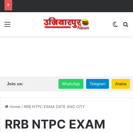
Menu
Switch
S
Join us:
WhatsApp
Telegram
Arattai
Home
/
RRB NTPC EXAM DATE AND CITY
RRB NTPC EXAM