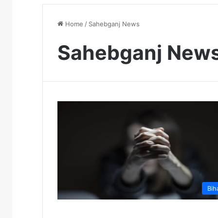
Home
/
Sahebganj News
Sahebganj New
Bih