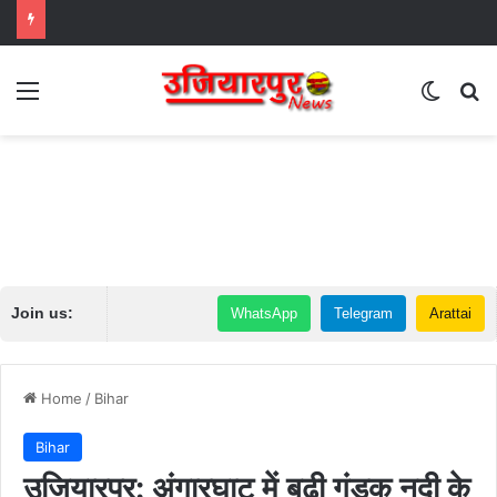
Menu
Switch
Se
Join us:
WhatsApp
Telegram
Arattai
Home
/
Bihar
Bihar
उजियारपुर: अंगारघाट में बूढ़ी गंडक नदी के