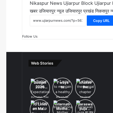
Nikaspur News
Ujiarpur Block
Ujiarpur 
खबर
उजियारपुर न्यूज
उजियारपुर प्रखंड
निकसपुर न्
Copy URL
Follow Us
Web Stories
Budget
7 ways
khakee
2026
to
the
Expectations:
maintain
bengal
Income
a
chapter
Tax Slab
healthy
review
10 Lines
International
Saraswati
Change
lifestyle:
on Maha
Mother
puja का
& 8th
स्वस्थ और