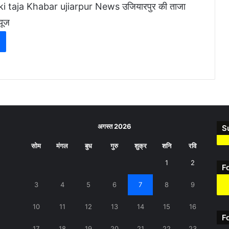
ki taja Khabar
ujiarpur News
उजियारपुर की ताजा
यूज
अगस्त 2026
S
सोम
मंगल
बुध
गुरु
शुक्र
शनि
रवि
1
2
F
3
4
5
6
7
8
9
10
11
12
13
14
15
16
F
17
18
19
20
21
22
23