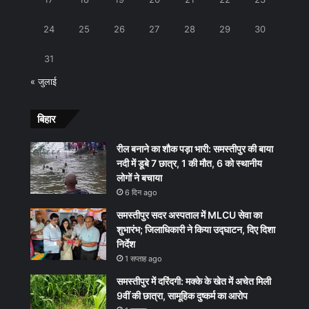
24
25
26
27
28
29
30
31
« जुलाई
बिहार
रील बनाने का शौक पड़ा भारी: समस्तीपुर की बाया
नदी में डूबे 7 छात्र, 1 की मौत, 6 को स्थानीय
लोगों ने बचाया
6 दिन ago
समस्तीपुर सदर अस्पताल में MLCU सेवा का
शुभारंभ; जिलाधिकारी ने किया उद्घाटन, दिए दिशा
निर्देश
1 सप्ताह ago
समस्तीपुर में दरिंदगी: मक्के के खेत में अचेत मिली
9वीं की छात्रा, सामूहिक दुष्कर्म का आरोप