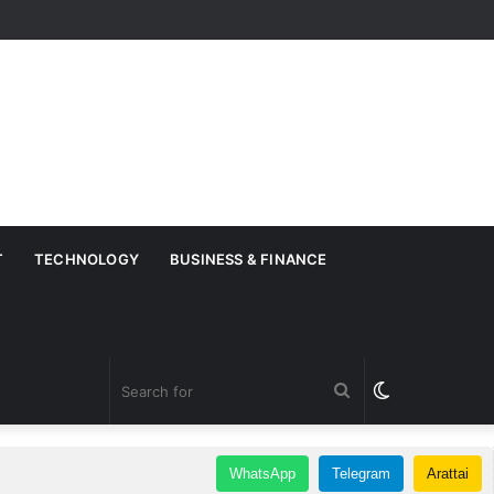
T
TECHNOLOGY
BUSINESS & FINANCE
Search
Switch
for
skin
WhatsApp
Telegram
Arattai