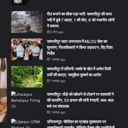
बिहार
रील बनाने का शौक पड़ा भारी: समस्तीपुर की बाया
नदी में डूबे 7 छात्र, 1 की मौत, 6 को स्थानीय लोगों
ने बचाया
6 दिन ago
समस्तीपुर सदर अस्पताल में MLCU सेवा का
शुभारंभ; जिलाधिकारी ने किया उद्घाटन, दिए दिशा
निर्देश
1 सप्ताह ago
समस्तीपुर में दरिंदगी: मक्के के खेत में अचेत मिली
9वीं की छात्रा, सामूहिक दुष्कर्म का आरोप
1 सप्ताह ago
समस्तीपुर: घोड़े को खोलने से टोकने पर बदमाशों ने
की फायरिंग, 50 हजार की मांगी रंगदारी, बाल-बाल
बचे रथ संचालक
1 सप्ताह ago
उजियारपुर: सीपीएम का प्रखंड मुख्यालय पर
आक्रोशपूर्ण प्रदर्शन, होल्डिंग टैक्स और जनविरोधी