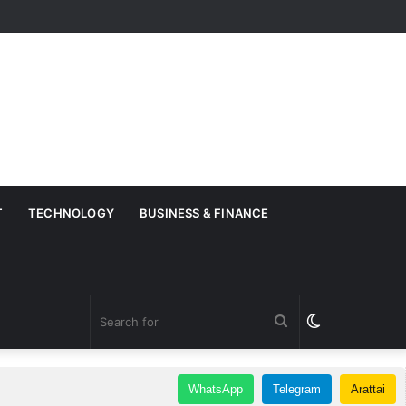
T
TECHNOLOGY
BUSINESS & FINANCE
Search
Switch
for
skin
WhatsApp
Telegram
Arattai