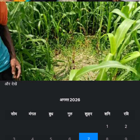
और देखें
अगस्त 2026
सोम
मंगल
बुध
गुरु
शुक्र
शनि
रवि
1
2
3
4
5
6
7
8
9