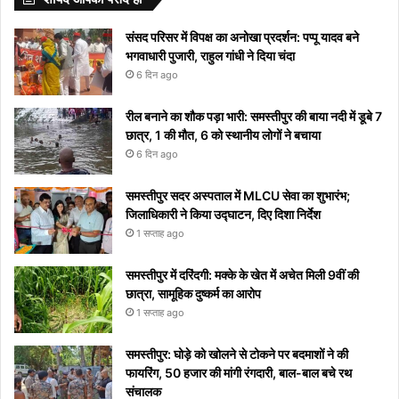
लिए अपनाएं
आप
मिलता है
देखें
दिया है”
यहां देखें
लोग रहें
बदलाव
और
ये आसान
को
निमंत्रण
कब से
रातोंरात
सावधान
मीनिंग
संसद परिसर में विपक्ष का अनोखा प्रदर्शन: पप्पू यादव बने
टिप्स
रोक
शुरू
सोशल
भगवाधारी पुजारी, राहुल गांधी ने दिया चंदा
नहीं
होगा
मीडिया
6 दिन ago
पाएंगे
पर हुआ
वाइरल
रील बनाने का शौक पड़ा भारी: समस्तीपुर की बाया नदी में डूबे 7
छात्र, 1 की मौत, 6 को स्थानीय लोगों ने बचाया
6 दिन ago
समस्तीपुर सदर अस्पताल में MLCU सेवा का शुभारंभ;
जिलाधिकारी ने किया उद्घाटन, दिए दिशा निर्देश
1 सप्ताह ago
समस्तीपुर में दरिंदगी: मक्के के खेत में अचेत मिली 9वीं की
छात्रा, सामूहिक दुष्कर्म का आरोप
1 सप्ताह ago
समस्तीपुर: घोड़े को खोलने से टोकने पर बदमाशों ने की
फायरिंग, 50 हजार की मांगी रंगदारी, बाल-बाल बचे रथ
संचालक