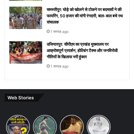
समस्तीपुर: घोड़े को खोलने से टोकने पर बदमाशों ने की
फायरिंग, 50 हजार की मांगी रंगदारी, बाल-बाल बचे रथ
संचालक
1 सप्ताह ago
उजियारपुर: सीपीएम का प्रखंड मुख्यालय पर
आक्रोशपूर्ण प्रदर्शन, होल्डिंग टैक्स और जनविरोधी
नीतियों के खिलाफ भरी हुंकार
1 सप्ताह ago
Web Stories
Budget
7 ways
khakee
10 Lines
2026
to
the
on Maha
Expectations:
maintain
bengal
Shivratri