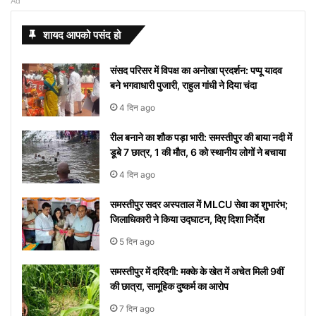
Ad
Commission
lifestyle:
मातृभाषा दिवस
सतह के बारे में हुआ
meanings
जिसे
देखे एक
पीने से
तक
का ब्रश
लिखना
देखे आपके
और सिद्धार्थ
-2’ की
व ग्रहों
विचार
गर्ल
स्वस्थ और
कब और क्यों
ये खुलासा
Starting
देखने
तिल
इन
मनाया
करते हुए
चाहते है
शहर में हुआ
मल्होत्रा ​​की
अभिनेत्री
का अजीब
आपके
का
शायद आपको पसंद हो
खुशहाल
मनाया जाता है?
with S
से
दिखाई देगा
बीमारियों
जाएगा,
गाना
और नही
या नहीं
अनदेखी हॉट
Tunisha
योग, इन
जीवन में
लेटेस्ट
जीवन के
अपने
को
यहां
“दिल दे
आ रहा तो
वेडिंग पिक्स
Sharma
राशियों के
करेंगे बड़ा
नाम
संसद परिसर में विपक्ष का अनोखा प्रदर्शन: पप्पू यादव
लिए अपनाएं
आप
मिलता है
देखें
दिया है”
यहां देखें
लोग रहें
बदलाव
और
बने भगवाधारी पुजारी, राहुल गांधी ने दिया चंदा
ये आसान
को
निमंत्रण
कब से
रातोंरात
सावधान
मीनिंग
टिप्स
रोक
शुरू
सोशल
4 दिन ago
नहीं
होगा
मीडिया
रील बनाने का शौक पड़ा भारी: समस्तीपुर की बाया नदी में
पाएंगे
पर हुआ
डूबे 7 छात्र, 1 की मौत, 6 को स्थानीय लोगों ने बचाया
वाइरल
4 दिन ago
समस्तीपुर सदर अस्पताल में MLCU सेवा का शुभारंभ;
जिलाधिकारी ने किया उद्घाटन, दिए दिशा निर्देश
5 दिन ago
समस्तीपुर में दरिंदगी: मक्के के खेत में अचेत मिली 9वीं
की छात्रा, सामूहिक दुष्कर्म का आरोप
7 दिन ago