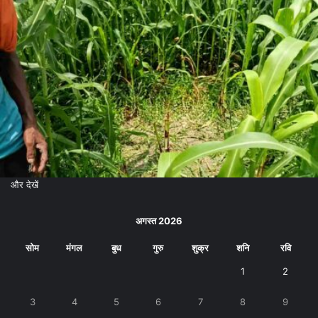
और देखें
अगस्त 2026
सोम
मंगल
बुध
गुरु
शुक्र
शनि
रवि
1
2
3
4
5
6
7
8
9