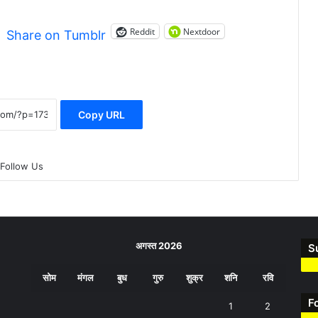
Reddit
Nextdoor
Share on Tumblr
Copy URL
Follow Us
अगस्त 2026
S
सोम
मंगल
बुध
गुरु
शुक्र
शनि
रवि
F
1
2