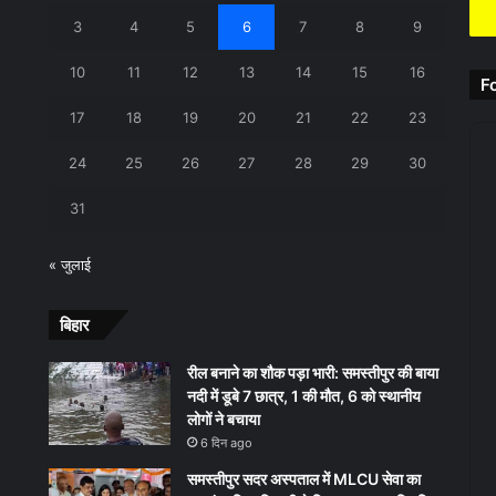
3
4
5
6
7
8
9
10
11
12
13
14
15
16
F
17
18
19
20
21
22
23
24
25
26
27
28
29
30
31
« जुलाई
बिहार
रील बनाने का शौक पड़ा भारी: समस्तीपुर की बाया
नदी में डूबे 7 छात्र, 1 की मौत, 6 को स्थानीय
लोगों ने बचाया
6 दिन ago
समस्तीपुर सदर अस्पताल में MLCU सेवा का