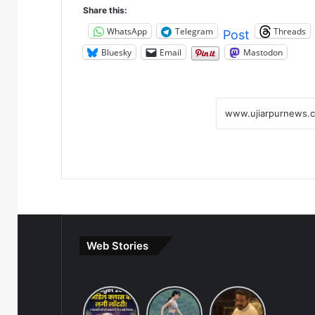
Share this:
WhatsApp
Telegram
Threads
Post
Bluesky
Email
Mastodon
Web Stories
Budget
7 ways
khakee
2026
to
the