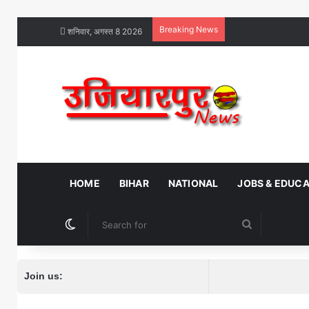
Breaking News
शनिवार, अगस्त 8 2026
HOME
BIHAR
NATIONAL
JOBS & EDUC
Switch skin
Search
for
Join us: