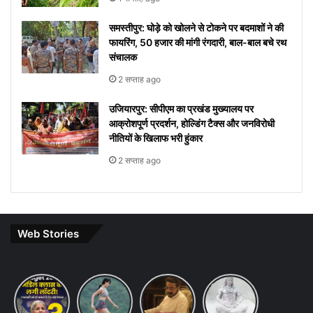
समस्तीपुर: घोड़े को खोलने से टोकने पर बदमाशों ने की
फायरिंग, 50 हजार की मांगी रंगदारी, बाल-बाल बचे रथ
संचालक
2 सप्ताह ago
उजियारपुर: सीपीएम का प्रखंड मुख्यालय पर
आक्रोशपूर्ण प्रदर्शन, होल्डिंग टैक्स और जनविरोधी
नीतियों के खिलाफ भरी हुंकार
2 सप्ताह ago
Web Stories
Budget
7 ways
khakee
10 Lines
2026
to
the
on Maha
Expectations:
maintain
bengal
Shivratri