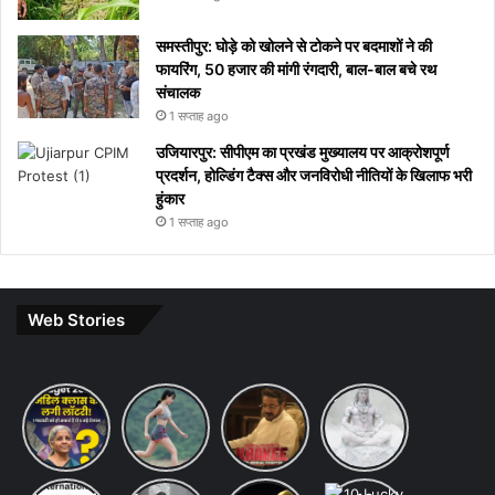
समस्तीपुर: घोड़े को खोलने से टोकने पर बदमाशों ने की
फायरिंग, 50 हजार की मांगी रंगदारी, बाल-बाल बचे रथ
संचालक
1 सप्ताह ago
उजियारपुर: सीपीएम का प्रखंड मुख्यालय पर आक्रोशपूर्ण
प्रदर्शन, होल्डिंग टैक्स और जनविरोधी नीतियों के खिलाफ भरी
हुंकार
1 सप्ताह ago
Web Stories
Budget
7 ways
khakee
10 Lines
2026
to
the
on Maha
Expectations:
maintain
bengal
Shivratri
Income
a
chapter
in Hindi
Tax Slab
healthy
review