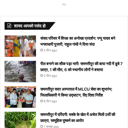
Commission
lifestyle:
मातृभाषा दिवस
सतह के बारे में हुआ
meanings
जिसे
देखे एक
पीने से
तक
का ब्रश
लिखना
देखे आपके
और सिद्धार्थ
-2’ की
व ग्रहों
विचार
गर्ल
Ad
स्वस्थ और
कब और क्यों
ये खुलासा
Starting
देखने
तिल
इन
मनाया
करते हुए
चाहते है
शहर में हुआ
मल्होत्रा ​​की
अभिनेत्री
का अजीब
आपके
का
खुशहाल
मनाया जाता है?
with S
से
दिखाई देगा
बीमारियों
जाएगा,
गाना
और नही
या नहीं
अनदेखी हॉट
Tunisha
योग, इन
जीवन में
लेटेस्ट
जीवन के
अपने
को
यहां
“दिल दे
आ रहा तो
वेडिंग पिक्स
Sharma
राशियों के
करेंगे बड़ा
नाम
शायद आपको पसंद हो
लिए अपनाएं
आप
मिलता है
देखें
दिया है”
यहां देखें
लोग रहें
बदलाव
और
ये आसान
को
निमंत्रण
कब से
रातोंरात
सावधान
मीनिंग
संसद परिसर में विपक्ष का अनोखा प्रदर्शन: पप्पू यादव बने
टिप्स
रोक
शुरू
सोशल
भगवाधारी पुजारी, राहुल गांधी ने दिया चंदा
नहीं
होगा
मीडिया
5 दिन ago
पाएंगे
पर हुआ
वाइरल
रील बनाने का शौक पड़ा भारी: समस्तीपुर की बाया नदी में डूबे 7
छात्र, 1 की मौत, 6 को स्थानीय लोगों ने बचाया
5 दिन ago
समस्तीपुर सदर अस्पताल में MLCU सेवा का शुभारंभ;
जिलाधिकारी ने किया उद्घाटन, दिए दिशा निर्देश
6 दिन ago
समस्तीपुर में दरिंदगी: मक्के के खेत में अचेत मिली 9वीं की
छात्रा, सामूहिक दुष्कर्म का आरोप
1 सप्ताह ago