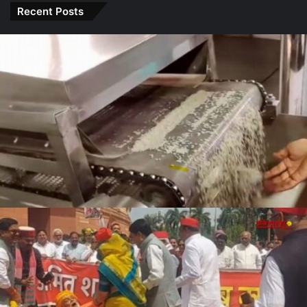
Sharma
इन राशियों
करेंगे बड़ा
Recent Posts
के लोग रहें
बदलाव
सावधान