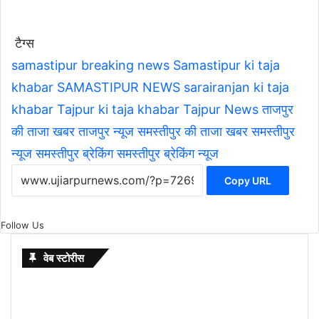
टैग्स
samastipur breaking news
Samastipur ki taja
khabar
SAMASTIPUR NEWS
sarairanjan ki taja
khabar
Tajpur ki taja khabar
Tajpur News
ताजपुर
की ताजा खबर
ताजपुर न्यूज
समस्तीपुर की ताजा खबर
समस्तीपुर
न्यूज
समस्तीपुर ब्रेकिंग
समस्तीपुर ब्रेकिंग न्यूज
Copy URL
Follow Us
वेब स्टोरीस
Budget 2026
7 ways
khakee
10 Lines
International
Saraswati
chandrayaan-
10 Lucky
अंजली
Anjali
सावधान!
इस वर्ष
anand
holi pr
20 और
Wedding
नहीं रही
Surya
Gandhi
M से