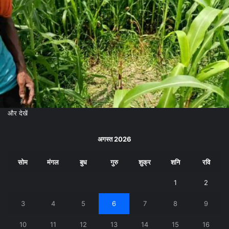
और देखें
अगस्त 2026
सोम
मंगल
बुध
गुरु
शुक्र
शनि
रवि
1
2
3
4
5
6
7
8
9
10
11
12
13
14
15
16