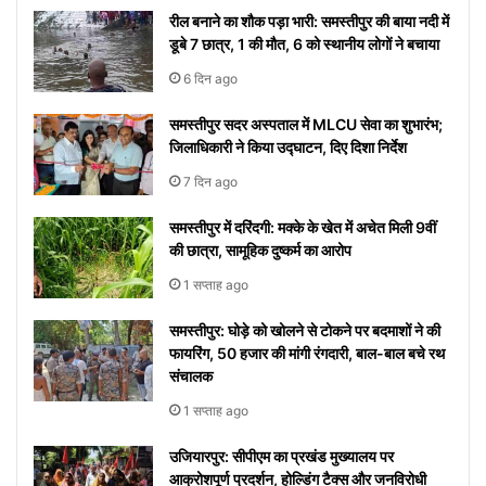
नहीं
होगा
मीडिया
रील बनाने का शौक पड़ा भारी: समस्तीपुर की बाया नदी में
पाएंगे
पर हुआ
डूबे 7 छात्र, 1 की मौत, 6 को स्थानीय लोगों ने बचाया
वाइरल
6 दिन ago
समस्तीपुर सदर अस्पताल में MLCU सेवा का शुभारंभ;
जिलाधिकारी ने किया उद्घाटन, दिए दिशा निर्देश
7 दिन ago
समस्तीपुर में दरिंदगी: मक्के के खेत में अचेत मिली 9वीं
की छात्रा, सामूहिक दुष्कर्म का आरोप
1 सप्ताह ago
समस्तीपुर: घोड़े को खोलने से टोकने पर बदमाशों ने की
फायरिंग, 50 हजार की मांगी रंगदारी, बाल-बाल बचे रथ
संचालक
1 सप्ताह ago
उजियारपुर: सीपीएम का प्रखंड मुख्यालय पर
आक्रोशपूर्ण प्रदर्शन, होल्डिंग टैक्स और जनविरोधी