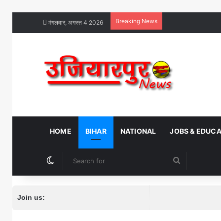
Breaking News
मंगलवार, अगस्त 4 2026
HOME
BIHAR
NATIONAL
JOBS & EDUC
Switch skin
Search
for
Join us: