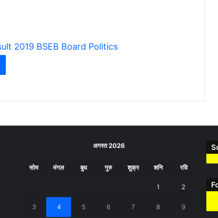
ult 2019
BSEB Board
Politics
अगस्त 2026
S
सोम
मंगल
बुध
गुरु
शुक्र
शनि
रवि
F
1
2
3
4
5
6
7
8
9