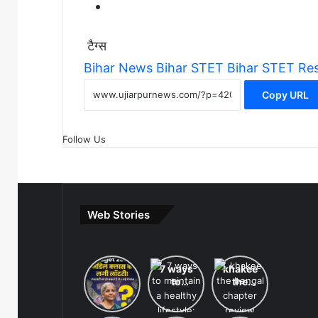
टैग्स
Bihar News
Bihar STET
Bihar STET Res
Copy URL
Follow Us
Web Stories
Budget
7 ways
khakee
2026
to
the
Expectations:
maintain
bengal
Income
a
chapter