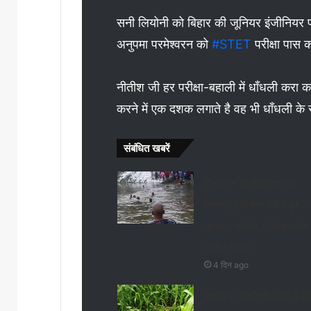
सनी लियोनी को बिहार की जूनियर इंजीनियर पर
अनुपमा परमेश्वरन को
#STET
परीक्षा पास 
नीतीश जी हर परीक्षा-बहाली में धाँधली करा क
करने में एक दशक लगाते है वह भी धाँधली क
संबंधित खबरें
रील बनाने का शौक पड़ा भारी:
समस्तीपुर की बाया नदी में डूबे 7
छात्र, 1 की मौत, 6 को स्थानीय
लोगों ने बचाया
4 दिन ago
समस्तीपुर में दरिंदगी: मक्के के खेत