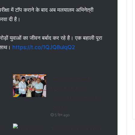
ीक्षा में टॉप कराने के बाद अब मलयालम अभिनेत्री
करवा दी है।
रोड़ों युवाओं का जीवन बर्बाद कर रहे है। एक बहाली पूरा
े साथ।
https://t.co/1QJQ8ulqQ2
समस्तीपुर सदर अस्पताल में
MLCU सेवा का शुभारंभ;
जिलाधिकारी ने किया उद्घाटन, दिए
दिशा निर्देश
5 दिन ago
 में
समस्तीपुर: घोड़े को खोलने से टोकने