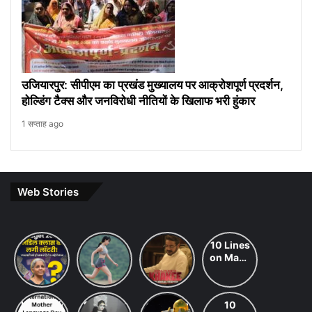
उजियारपुर: सीपीएम का प्रखंड मुख्यालय पर आक्रोशपूर्ण प्रदर्शन,
होल्डिंग टैक्स और जनविरोधी नीतियों के खिलाफ भरी हुंकार
1 सप्ताह ago
Web Stories
Budget
7 ways
khakee
10 Lines
2026
to
the
on Maha
Expectations:
maintain
bengal
Shivratri
Income
a
chapter
in Hindi
Tax Slab
healthy
review
International
Saraswati
chandrayaan-
10
Change
lifestyle: