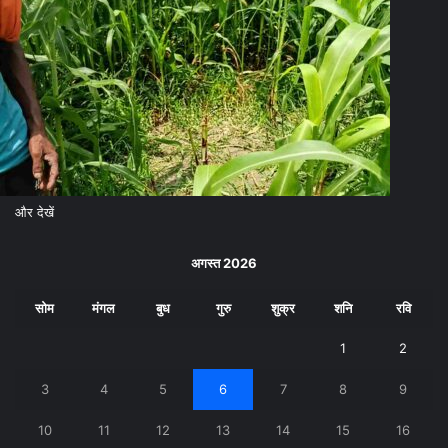
और देखें
अगस्त 2026
सोम
मंगल
बुध
गुरु
शुक्र
शनि
रवि
1
2
3
4
5
6
7
8
9
10
11
12
13
14
15
16