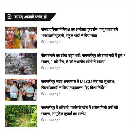
स्वस्थ और
कब और क्यों
ये खुलासा
Starting
देखने
तिल
इन
मनाया
करते हुए
चाहते है
शहर में हुआ
मल्होत्रा ​​की
अभिनेत्री
का अजीब
आपके
का
खुशहाल
मनाया जाता है?
with S
से
दिखाई देगा
बीमारियों
जाएगा,
गाना
और नही
या नहीं
अनदेखी हॉट
Tunisha
योग, इन
जीवन में
लेटेस्ट
जीवन के
अपने
को
यहां
“दिल दे
आ रहा तो
वेडिंग पिक्स
Sharma
राशियों के
करेंगे बड़ा
नाम
शायद आपको पसंद हो
लिए अपनाएं
आप
मिलता है
देखें
दिया है”
यहां देखें
लोग रहें
बदलाव
और
ये आसान
को
निमंत्रण
कब से
रातोंरात
सावधान
मीनिंग
संसद परिसर में विपक्ष का अनोखा प्रदर्शन: पप्पू यादव बने
टिप्स
रोक
शुरू
सोशल
भगवाधारी पुजारी, राहुल गांधी ने दिया चंदा
नहीं
होगा
मीडिया
1 सप्ताह ago
पाएंगे
पर हुआ
वाइरल
रील बनाने का शौक पड़ा भारी: समस्तीपुर की बाया नदी में डूबे 7
छात्र, 1 की मौत, 6 को स्थानीय लोगों ने बचाया
1 सप्ताह ago
समस्तीपुर सदर अस्पताल में MLCU सेवा का शुभारंभ;
जिलाधिकारी ने किया उद्घाटन, दिए दिशा निर्देश
1 सप्ताह ago
समस्तीपुर में दरिंदगी: मक्के के खेत में अचेत मिली 9वीं की
छात्रा, सामूहिक दुष्कर्म का आरोप
1 सप्ताह ago