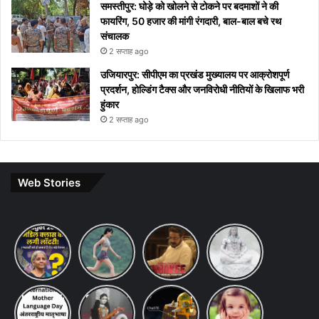
समस्तीपुर: घोड़े को खोलने से टोकने पर बदमाशों ने की
फायरिंग, 50 हजार की मांगी रंगदारी, बाल-बाल बचे रथ
संचालक
2 सप्ताह ago
उजियारपुर: सीपीएम का प्रखंड मुख्यालय पर आक्रोशपूर्ण
प्रदर्शन, होल्डिंग टैक्स और जनविरोधी नीतियों के खिलाफ भरी
हुंकार
2 सप्ताह ago
Web Stories
Budget
7 ways
khakee
10 Lines
2026
to
the
on Maha
Expectations:
maintain
bengal
Shivratri
Income
a
chapter
in Hindi
Tax Slab
healthy
review
International
Saraswati
chandrayaan-
10
Change
lifestyle:
Mother
puja का
3 lander
Lucky
& 8th
स्वस्थ और