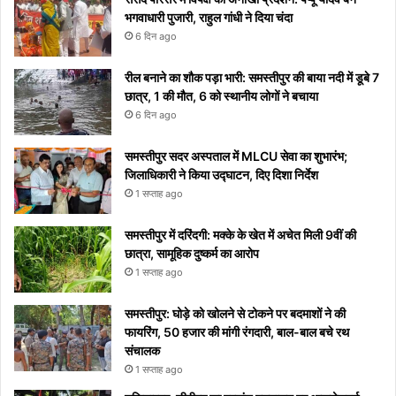
टिप्स
रोक
शुरू
सोशल
भगवाधारी पुजारी, राहुल गांधी ने दिया चंदा
नहीं
होगा
मीडिया
6 दिन ago
पाएंगे
पर हुआ
वाइरल
रील बनाने का शौक पड़ा भारी: समस्तीपुर की बाया नदी में डूबे 7
छात्र, 1 की मौत, 6 को स्थानीय लोगों ने बचाया
6 दिन ago
समस्तीपुर सदर अस्पताल में MLCU सेवा का शुभारंभ;
जिलाधिकारी ने किया उद्घाटन, दिए दिशा निर्देश
1 सप्ताह ago
समस्तीपुर में दरिंदगी: मक्के के खेत में अचेत मिली 9वीं की
छात्रा, सामूहिक दुष्कर्म का आरोप
1 सप्ताह ago
समस्तीपुर: घोड़े को खोलने से टोकने पर बदमाशों ने की
फायरिंग, 50 हजार की मांगी रंगदारी, बाल-बाल बचे रथ
संचालक
1 सप्ताह ago