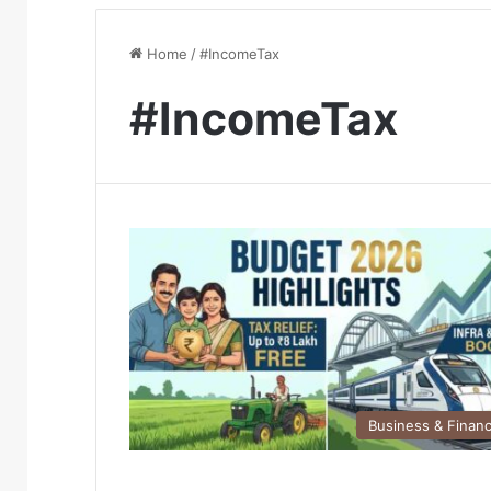
Home
/
#IncomeTax
#IncomeTax
Business & Finan