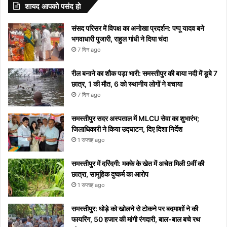
जीवन के
अपने
को
यहां
“दिल दे
आ रहा तो
वेडिंग पिक्स
Sharma
राशियों के
करेंगे बड़ा
नाम
शायद आपको पसंद हो
लिए अपनाएं
आप
मिलता है
देखें
दिया है”
यहां देखें
लोग रहें
बदलाव
और
ये आसान
को
निमंत्रण
कब से
रातोंरात
सावधान
मीनिंग
संसद परिसर में विपक्ष का अनोखा प्रदर्शन: पप्पू यादव बने
टिप्स
रोक
शुरू
सोशल
भगवाधारी पुजारी, राहुल गांधी ने दिया चंदा
नहीं
होगा
मीडिया
7 दिन ago
पाएंगे
पर हुआ
वाइरल
रील बनाने का शौक पड़ा भारी: समस्तीपुर की बाया नदी में डूबे 7
छात्र, 1 की मौत, 6 को स्थानीय लोगों ने बचाया
7 दिन ago
समस्तीपुर सदर अस्पताल में MLCU सेवा का शुभारंभ;
जिलाधिकारी ने किया उद्घाटन, दिए दिशा निर्देश
1 सप्ताह ago
समस्तीपुर में दरिंदगी: मक्के के खेत में अचेत मिली 9वीं की
छात्रा, सामूहिक दुष्कर्म का आरोप
1 सप्ताह ago
समस्तीपुर: घोड़े को खोलने से टोकने पर बदमाशों ने की
फायरिंग, 50 हजार की मांगी रंगदारी, बाल-बाल बचे रथ