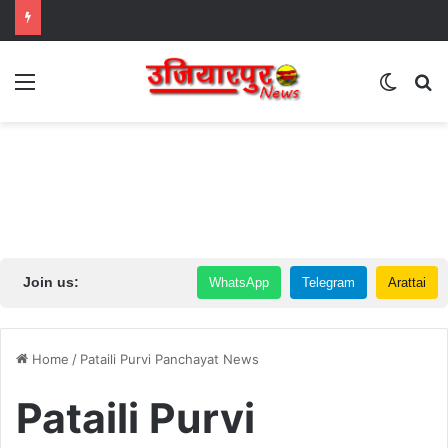
Menu
Switch
S
Join us:
WhatsApp
Telegram
Arattai
Home
/
Pataili Purvi Panchayat News
Pataili Purvi