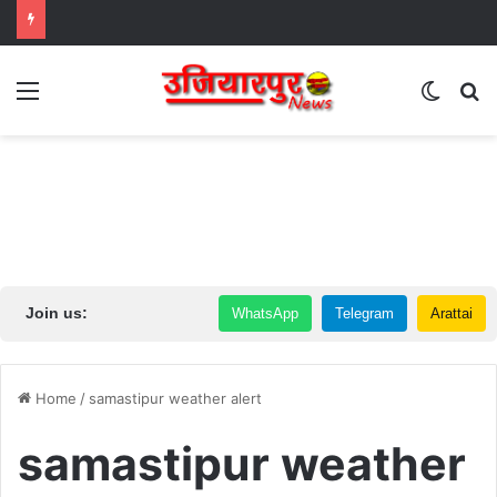
Menu
Switch
S
Join us:
WhatsApp
Telegram
Arattai
Home
/
samastipur weather alert
samastipur weather