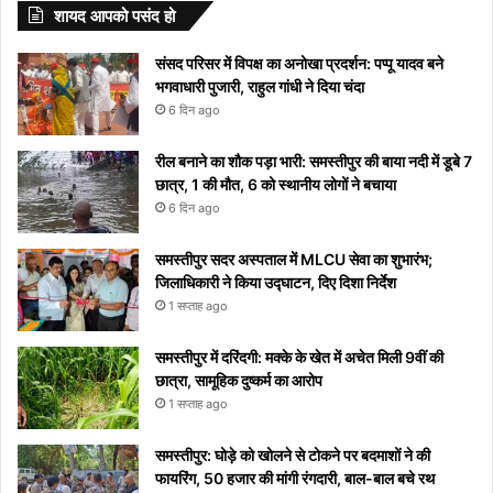
जीवन के
अपने
को
यहां
“दिल दे
आ रहा तो
वेडिंग पिक्स
Sharma
राशियों के
करेंगे बड़ा
नाम
शायद आपको पसंद हो
लिए अपनाएं
आप
मिलता है
देखें
दिया है”
यहां देखें
लोग रहें
बदलाव
और
ये आसान
को
निमंत्रण
कब से
रातोंरात
सावधान
मीनिंग
संसद परिसर में विपक्ष का अनोखा प्रदर्शन: पप्पू यादव बने
टिप्स
रोक
शुरू
सोशल
भगवाधारी पुजारी, राहुल गांधी ने दिया चंदा
नहीं
होगा
मीडिया
6 दिन ago
पाएंगे
पर हुआ
वाइरल
रील बनाने का शौक पड़ा भारी: समस्तीपुर की बाया नदी में डूबे 7
छात्र, 1 की मौत, 6 को स्थानीय लोगों ने बचाया
6 दिन ago
समस्तीपुर सदर अस्पताल में MLCU सेवा का शुभारंभ;
जिलाधिकारी ने किया उद्घाटन, दिए दिशा निर्देश
1 सप्ताह ago
समस्तीपुर में दरिंदगी: मक्के के खेत में अचेत मिली 9वीं की
छात्रा, सामूहिक दुष्कर्म का आरोप
1 सप्ताह ago
समस्तीपुर: घोड़े को खोलने से टोकने पर बदमाशों ने की
फायरिंग, 50 हजार की मांगी रंगदारी, बाल-बाल बचे रथ