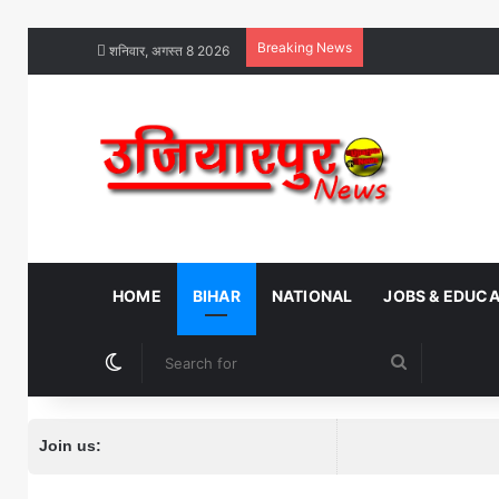
Breaking News
शनिवार, अगस्त 8 2026
HOME
BIHAR
NATIONAL
JOBS & EDUC
Switch skin
Search
for
Join us: