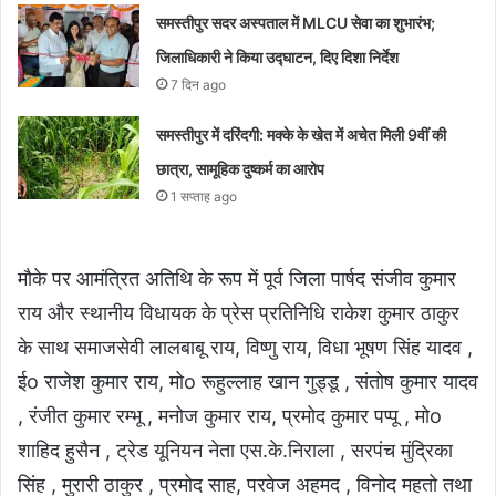
समस्तीपुर सदर अस्पताल में MLCU सेवा का शुभारंभ;
जिलाधिकारी ने किया उद्घाटन, दिए दिशा निर्देश
7 दिन ago
समस्तीपुर में दरिंदगी: मक्के के खेत में अचेत मिली 9वीं की
छात्रा, सामूहिक दुष्कर्म का आरोप
1 सप्ताह ago
मौके पर आमंत्रित अतिथि के रूप में पूर्व जिला पार्षद संजीव कुमार
राय और स्थानीय विधायक के प्रेस प्रतिनिधि राकेश कुमार ठाकुर
के साथ समाजसेवी लालबाबू राय, विष्णु राय, विधा भूषण सिंह यादव ,
ईo राजेश कुमार राय, मोo रूहुल्लाह खान गुड्डू , संतोष कुमार यादव
, रंजीत कुमार रम्भू , मनोज कुमार राय, प्रमोद कुमार पप्पू , मोo
शाहिद हुसैन , ट्रेड यूनियन नेता एस.के.निराला , सरपंच मुंद्रिका
सिंह , मुरारी ठाकुर , प्रमोद साह, परवेज अहमद , विनोद महतो तथा