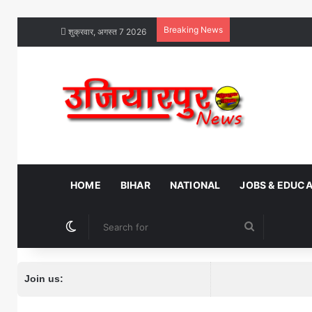
Breaking News
शुक्रवार, अगस्त 7 2026
HOME
BIHAR
NATIONAL
JOBS & EDUC
Switch skin
Search
for
Join us: