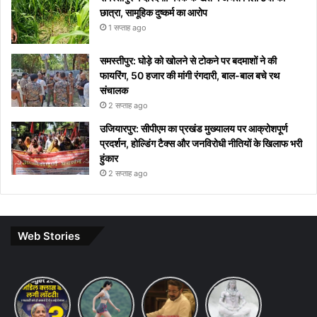
छात्रा, सामूहिक दुष्कर्म का आरोप
1 सप्ताह ago
समस्तीपुर: घोड़े को खोलने से टोकने पर बदमाशों ने की
फायरिंग, 50 हजार की मांगी रंगदारी, बाल-बाल बचे रथ
संचालक
2 सप्ताह ago
उजियारपुर: सीपीएम का प्रखंड मुख्यालय पर आक्रोशपूर्ण
प्रदर्शन, होल्डिंग टैक्स और जनविरोधी नीतियों के खिलाफ भरी
हुंकार
2 सप्ताह ago
Web Stories
Budget
7 ways
khakee
10 Lines
2026
to
the
on Maha
Expectations:
maintain
bengal
Shivratri